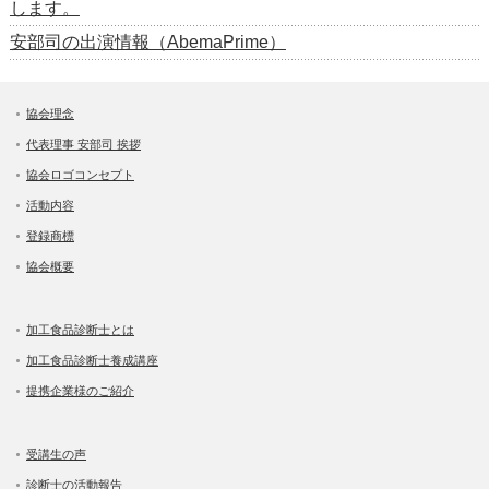
します。
安部司の出演情報（AbemaPrime）
協会理念
代表理事 安部司 挨拶
協会ロゴコンセプト
活動内容
登録商標
協会概要
加工食品診断士とは
加工食品診断士養成講座
提携企業様のご紹介
受講生の声
診断士の活動報告